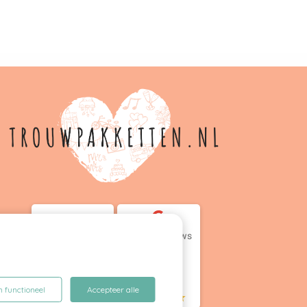
,0
9
Google Reviews
5.0
45 reviews
20
reviews
by
n functioneel
Accepteer alle