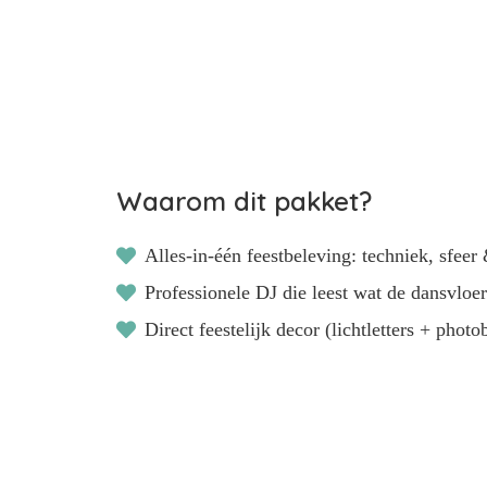
drag van deze
zoeker.
oorkeuren opslaan
Waarom dit pakket?
Alles-in-één feestbeleving: techniek, sfeer
Professionele DJ die leest wat de dansvloer
Direct feestelijk decor (lichtletters + phot