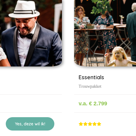
Essentials
Trouwpakket
v.a. € 2.799
Yes, deze wil ik!