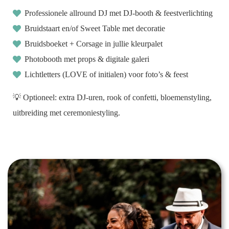
oekers te
Professionele allround DJ met DJ-booth & feestverlichting
 op de
Bruidstaart en/of Sweet Table met decoratie
e. Hierdoor
Bruidsboeket + Corsage in jullie kleurpalet
 website-
ren
Photobooth met props & digitale galeri
nte
Lichtletters (LOVE of initialen) voor foto’s & feest
enties
gebaseerd
💡 Optioneel: extra DJ-uren, rook of confetti, bloemenstyling,
 gedrag
uitbreiding met ceremoniestyling.
ze
er.
ren