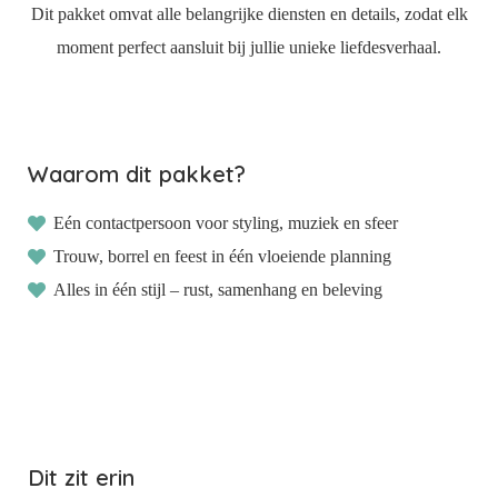
 deze
Dit pakket omvat alle belangrijke diensten en details, zodat elk
s kan de
moment perfect aansluit bij jullie unieke liefdesverhaal.
 niet
oneren.
ieken
Waarom dit pakket?
ische
s worden
Eén contactpersoon voor styling, muziek en sfeer
kt om
em
Trouw, borrel en feest in één vloeiende planning
tie te
Alles in één stijl – rust, samenhang en beleving
elen over
drag van
zoeker op
site.
ing
ingcookies
Dit zit erin
 gebruikt