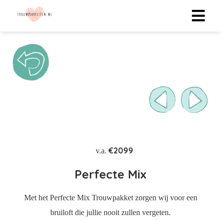
ngen
 policy
oneel
onele
 zijn
€2099
v.a.
kelijk om
bsite te
Perfecte Mix
ken. Ze
 gebruikt
Met het Perfecte Mix Trouwpakket zorgen wij voor een
bruiloft die jullie nooit zullen vergeten.
uncties en