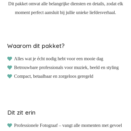
 deze
Dit pakket omvat alle belangrijke diensten en details, zodat elk
s kan de
moment perfect aansluit bij jullie unieke liefdesverhaal.
 niet
oneren.
ieken
Waarom dit pakket?
ische
s worden
Alles wat je écht nodig hebt voor een mooie dag
kt om
em
Betrouwbare professionals voor muziek, beeld en styling
tie te
Compact, betaalbaar en zorgeloos geregeld
elen over
drag van
zoeker op
site.
Dit zit erin
ing
ingcookies
Professionele Fotograaf – vangt alle momenten met gevoel
 gebruikt