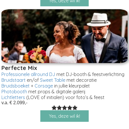
Yes, deze wil ik!
Perfecte Mix
Professionele allround DJ
met DJ-booth & feestverlichting
Bruidstaart
en/of
Sweet Table
met decoratie
Bruidsboeket
+
Corsage
in jullie kleurpalet
Photobooth
met props & digitale galerij
Lichtletters
(LOVE of initialen) voor foto’s & feest
v.a. € 2.099,-
Yes, deze wil ik!