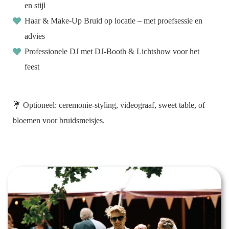
en stijl
oekers te
Haar & Make-Up Bruid op locatie – met proefsessie en
 op de
e. Hierdoor
advies
 website-
Professionele DJ met DJ-Booth & Lichtshow voor het
ren
feest
nte
enties
gebaseerd
💐 Optioneel: ceremonie-styling, videograaf, sweet table, of
 gedrag
ze
bloemen voor bruidsmeisjes.
er.
ren