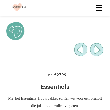
ngen
 policy
oneel
onele
 zijn
€2799
v.a.
kelijk om
bsite te
Essentials
ken. Ze
 gebruikt
Met het Essentials Trouwpakket zorgen wij voor een bruiloft
die jullie nooit zullen vergeten.
uncties en