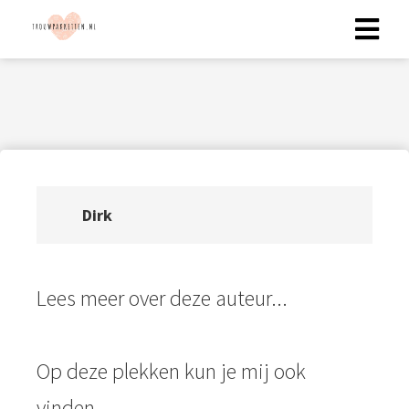
ingen
 policy
ioneel
Dirk
onele
s zijn
kelijk om
Lees meer over deze auteur...
bsite te
ken. Ze
 gebruikt
Op deze plekken kun je mij ook
asisfuncties
der deze
vinden...