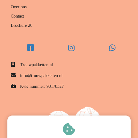
 op de
Over ons
e. Hierdoor
Contact
 website-
Brochure 26
ren
nte
enties
gebaseerd
 gedrag van
ezoeker.
Trouwpakketten.nl
info@trouwpakketten.nl
uren
KvK nummer: 90178327